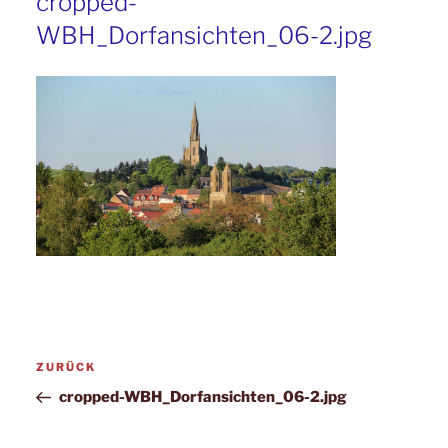
cropped-
WBH_Dorfansichten_06-2.jpg
Beitragsnavigation
Vorheriger
ZURÜCK
Beitrag
cropped-WBH_Dorfansichten_06-2.jpg